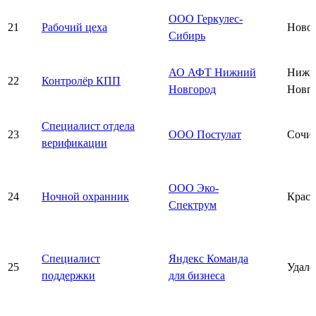
ООО Геркулес-
21
Рабочий цеха
Ново
Сибирь
АО АФТ Нижний
Нижн
22
Контролёр КПП
Новгород
Новг
Специалист отдела
23
ООО Постулат
Сочи
верификации
ООО Эко-
24
Ночной охранник
Красн
Спектрум
Специалист
Яндекс Команда
25
Удалё
поддержки
для бизнеса