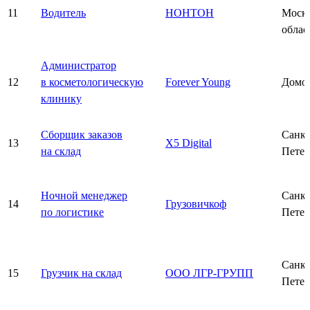
11
Водитель
НОНТОН
Моско
облас
Администратор
12
в косметологическую
Forever Young
Домо
клинику
Сборщик заказов
Санкт
13
X5 Digital
на склад
Петер
Ночной менеджер
Санкт
14
Грузовичкоф
по логистике
Петер
Санкт
15
Грузчик на склад
ООО ЛГР-ГРУПП
Петер