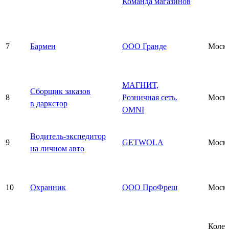
Команда магазинов
7
Бармен
ООО Гранде
Моск
МАГНИТ,
Сборщик заказов
8
Розничная сеть.
Моск
в даркстор
OMNI
Водитель-экспедитор
9
GETWOLA
Моск
на личном авто
10
Охранник
ООО ПроФреш
Моск
Колед