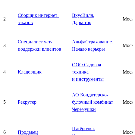
Сборщик интернет-
ВкусВилл.
2
Моск
заказов
Даркстор
Специалист чат-
АльфаСтрахование.
3
Моск
поддержки клиентов
Начало карьеры
ООО Садовая
4
Кладовщик
техника
Моск
и инструменты
АО Кондитерско-
5
Рекрутер
булочный комбинат
Моск
Черёмушки
Пятёрочка.
6
Продавец
Моск