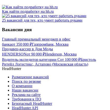
Как найти подработку на hh.ru
25 вакансий для тех, кто умеет работать руками
Вакансии дня
Главный премиальный менеджер в офис
банка
от
350 000
₽
Газпромбанк, Москва
Продавец-кассир в Дом Моды
HENDERSON
от
90 000
₽
Henderson, Москва
Водитель-экспедитор категории С
от
100 000
₽
Бристоль
Ритейл Логистикс, Астапово (Московская область)
HeadHunter
Размещение вакансий
Поиск по резюме
О компании
Наши вакансии
Реклама на сайте
Требования к ПО
Безопасный HeadHunter
HeadHunter API