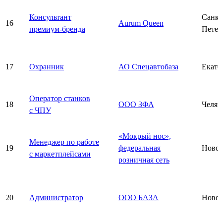
Консультант
Санкт
16
Aurum Queen
премиум-бренда
Петер
17
Охранник
АО Спецавтобаза
Екате
Оператор станков
18
ООО ЗФА
Челяб
с ЧПУ
«Мокрый нос»,
Менеджер по работе
19
федеральная
Ново
с маркетплейсами
розничная сеть
20
Администратор
ООО БАЗА
Ново