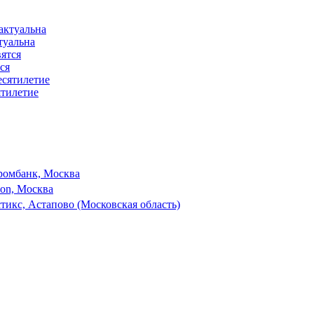
туальна
ся
ятилетие
ромбанк, Москва
son, Москва
тикс, Астапово (Московская область)