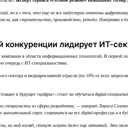
полагает
эксперт сервиса «Готовое резюме» HeadHunter Group
й, но и с тем, что еще не все индустрии охвачены цифровизацией
асли, как строительство, производство, ретейл. Наверняка в 
й конкуренции лидирует ИТ-сек
компании в области информационных технологий. В первой пол
вую очередь с ИТ-специальностями.
ого сектора и медиарекламной отрасли (по 10% от всех запросов
ны специалисты из сферы разработки, — говорит Лариса Сазон
 значительный спрос сохранится на все digital-профессии и в бу
ели, на мой взгляд, станут искать даже еще активней. Это мо