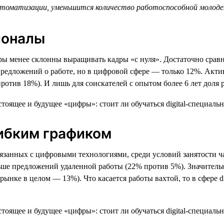
втоматизации, уменьшится количество работоспособной молодеж
ионалы
еры менее склонны выращивать кадры «с нуля». Достаточно сравн
едложений о работе, но в цифровой сфере — только 12%. Активн
% против 18%). И лишь для соискателей с опытом более 6 лет дол
гибким графиком
вязанных с цифровыми технологиями, среди условий занятости ч
льше предложений удаленной работы (22% против 5%). Значительн
ынке в целом — 13%). Что касается работы вахтой, то в сфере di