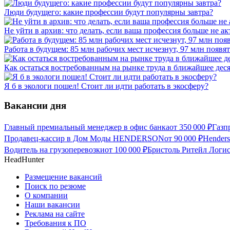
Люди будущего: какие профессии будут популярны завтра?
Не уйти в архив: что делать, если ваша профессия больше не ак
Работа в будущем: 85 млн рабочих мест исчезнут, 97 млн появят
Как остаться востребованным на рынке труда в ближайшее дес
Я б в экологи пошел! Стоит ли идти работать в экосферу?
Вакансии дня
Главный премиальный менеджер в офис банка
от
350 000
₽
Газп
Продавец-кассир в Дом Моды HENDERSON
от
90 000
₽
Hender
Водитель на грузоперевозки
от
100 000
₽
Бристоль Ритейл Логис
HeadHunter
Размещение вакансий
Поиск по резюме
О компании
Наши вакансии
Реклама на сайте
Требования к ПО