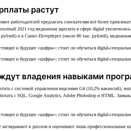
рплаты растут
ют работодателей предлагать соискателям всё более привлекате
неполный 2021 год медианная зарплата в сфере digital увеличилас
ублей) и в Санкт-Петербурге (около 86 тыс. рублей), медианная
й ждут владения навыками прог
тать с системой управления версиями Git (10,2% вакансий), знать
ботать с SQL, Google Analytics, Adobe Photoshop и HTML. Замы
и не заглядывают в диплом и оценивают лишь профессиональные 