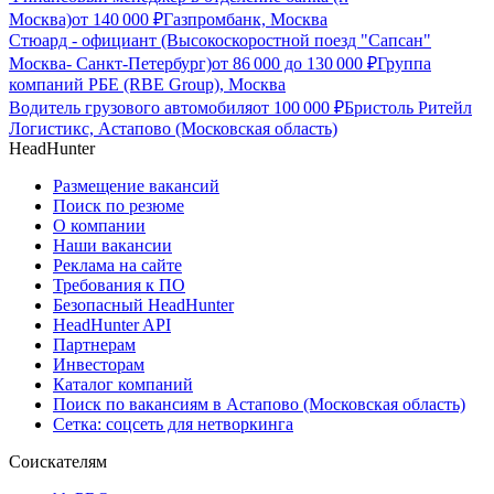
Москва)
от
140 000
₽
Газпромбанк, Москва
Стюард - официант (Высокоскоростной поезд "Сапсан"
Москва- Санкт-Петербург)
от
86 000
до
130 000
₽
Группа
компаний РБЕ (RBE Group), Москва
Водитель грузового автомобиля
от
100 000
₽
Бристоль Ритейл
Логистикс, Астапово (Московская область)
HeadHunter
Размещение вакансий
Поиск по резюме
О компании
Наши вакансии
Реклама на сайте
Требования к ПО
Безопасный HeadHunter
HeadHunter API
Партнерам
Инвесторам
Каталог компаний
Поиск по вакансиям в Астапово (Московская область)
Сетка: соцсеть для нетворкинга
Соискателям