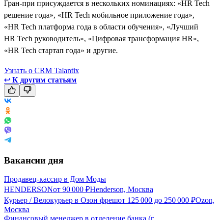
Гран-при присуждается в нескольких номинациях: «HR Tech
решение года», «HR Tech мобильное приложение года»,
«HR Tech платформа года в области обучения», «Лучший
HR Tech руководитель», «Цифровая трансформация HR»,
«HR Tech стартап года» и другие.
Узнать о CRM Talantix
↩
К другим статьям
Вакансии дня
Продавец-кассир в Дом Моды
HENDERSON
от
90 000
₽
Henderson, Москва
Курьер / Велокурьер в Озон фреш
от
125 000
до
250 000
₽
Ozon,
Москва
Финансовый менеджер в отделение банка (г.