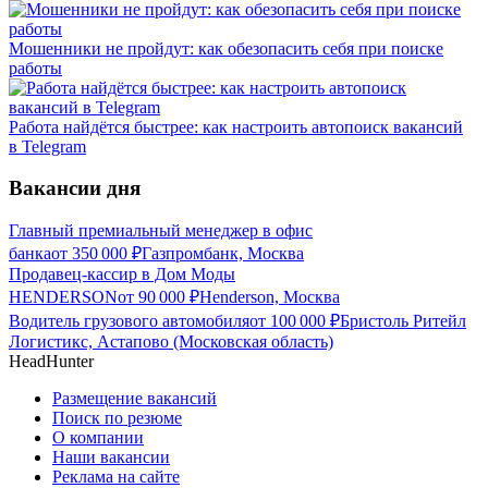
Мошенники не пройдут: как обезопасить себя при поиске
работы
Работа найдётся быстрее: как настроить автопоиск вакансий
в Telegram
Вакансии дня
Главный премиальный менеджер в офис
банка
от
350 000
₽
Газпромбанк, Москва
Продавец-кассир в Дом Моды
HENDERSON
от
90 000
₽
Henderson, Москва
Водитель грузового автомобиля
от
100 000
₽
Бристоль Ритейл
Логистикс, Астапово (Московская область)
HeadHunter
Размещение вакансий
Поиск по резюме
О компании
Наши вакансии
Реклама на сайте