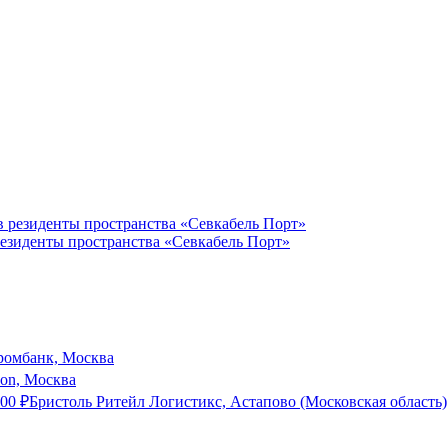
резиденты пространства «Севкабель Порт»
ромбанк, Москва
son, Москва
000
₽
Бристоль Ритейл Логистикс, Астапово (Московская область)