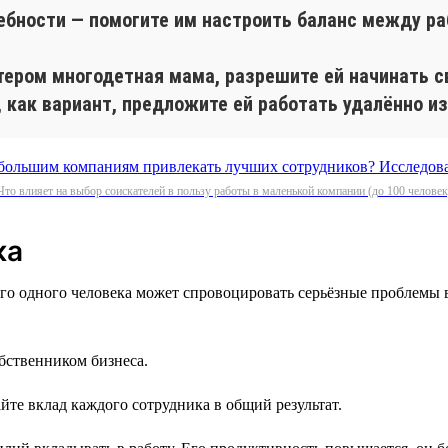
ебности — помогите им настроить баланс между ра
лтером многодетная мама, разрешите ей начинать с
, как вариант, предложите ей работать удалённо из
Что влияет на выбор соискателей в пользу работы в маленькой компании (до 100 человек
ка
го одного человека может спровоцировать серьёзные проблемы 
обственником бизнеса.
йте вклад каждого сотрудника в общий результат.