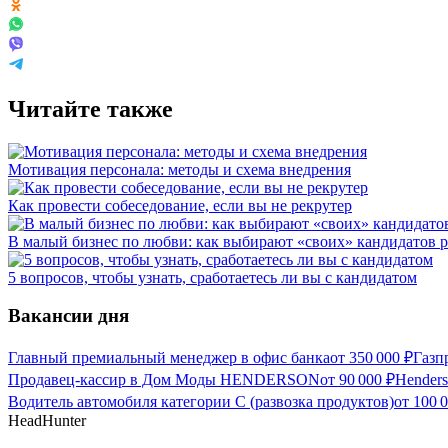
Читайте также
Мотивация персонала: методы и схема внедрения
Как провести собеседование, если вы не рекрутер
В малый бизнес по любви: как выбирают «своих» кандидатов 
5 вопросов, чтобы узнать, сработаетесь ли вы с кандидатом
Вакансии дня
Главный премиальный менеджер в офис банка
от
350 000
₽
Газп
Продавец-кассир в Дом Моды HENDERSON
от
90 000
₽
Hender
Водитель автомобиля категории C (развозка продуктов)
от
100 
HeadHunter