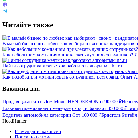
Читайте также
В малый бизнес по любви: как выбирают «своих» кандидатов 
Как небольшим компаниям привлекать лучших сотрудников? Ис
Найти сотрудника мечты: как работают алгоритмы hh.ru
Как подобрать и мотивировать сотрудников ресторана. Опыт 
Вакансии дня
Продавец-кассир в Дом Моды HENDERSON
от
90 000
₽
Hender
Главный премиальный менеджер в офис банка
от
350 000
₽
Газп
Водитель автомобиля категории С
от
100 000
₽
Бристоль Ритейл
HeadHunter
Размещение вакансий
Поиск по резюме