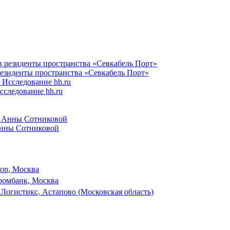
резиденты пространства «Севкабель Порт»
следование hh.ru
Анны Сотниковой
son, Москва
ромбанк, Москва
 Логистикс, Астапово (Московская область)