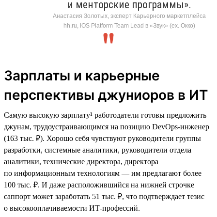
и менторские программы».
Анастасия Золотых, эксперт Карьерного маркетплейса
hh.ru, iOS Platform Team Lead в «Звук» (ex. Окко)
Зарплаты и карьерные
перспективы джуниоров в ИТ
Самую высокую зарплату¹ работодатели готовы предложить
джунам, трудоустраивающимся на позицию DevOps-инженер
(163 тыс. ₽). Хорошо себя чувствуют руководители группы
разработки, системные аналитики, руководители отдела
аналитики, технические директора, директора
по информационным технологиям — им предлагают более
100 тыс. ₽. И даже расположившийся на нижней строчке
саппорт может заработать 51 тыс. ₽, что подтверждает тезис
о высокооплачиваемости ИТ-профессий.