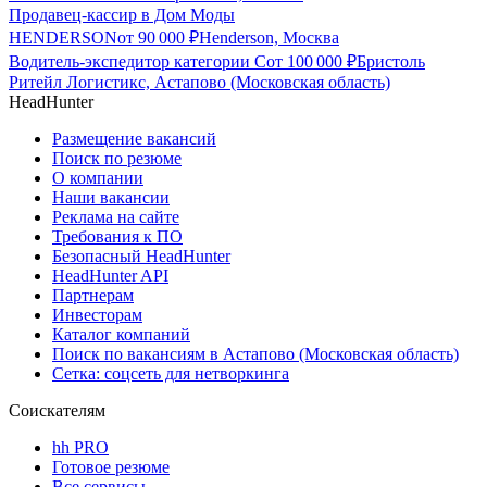
Продавец-кассир в Дом Моды
HENDERSON
от
90 000
₽
Henderson, Москва
Водитель-экспедитор категории С
от
100 000
₽
Бристоль
Ритейл Логистикс, Астапово (Московская область)
HeadHunter
Размещение вакансий
Поиск по резюме
О компании
Наши вакансии
Реклама на сайте
Требования к ПО
Безопасный HeadHunter
HeadHunter API
Партнерам
Инвесторам
Каталог компаний
Поиск по вакансиям в Астапово (Московская область)
Сетка: соцсеть для нетворкинга
Соискателям
hh PRO
Готовое резюме
Все сервисы