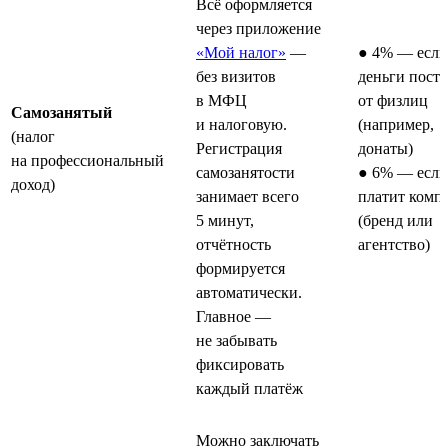
Всё оформляется
через приложение
«Мой налог»
—
● 4% — если
без визитов
деньги пост
в МФЦ
от физлиц
Самозанятый
и налоговую.
(например,
(налог
Регистрация
донаты)
на профессиональный
самозанятости
● 6% — если
доход)
занимает всего
платит комп
5 минут,
(бренд или
отчётность
агентство)
формируется
автоматически.
Главное —
не забывать
фиксировать
каждый платёж
Можно заключать