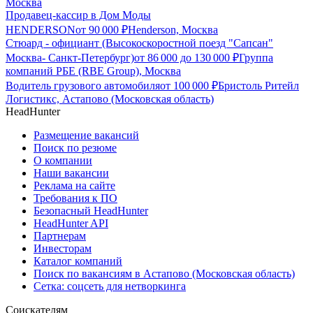
Москва
Продавец-кассир в Дом Моды
HENDERSON
от
90 000
₽
Henderson, Москва
Стюард - официант (Высокоскоростной поезд "Сапсан"
Москва- Санкт-Петербург)
от
86 000
до
130 000
₽
Группа
компаний РБЕ (RBE Group), Москва
Водитель грузового автомобиля
от
100 000
₽
Бристоль Ритейл
Логистикс, Астапово (Московская область)
HeadHunter
Размещение вакансий
Поиск по резюме
О компании
Наши вакансии
Реклама на сайте
Требования к ПО
Безопасный HeadHunter
HeadHunter API
Партнерам
Инвесторам
Каталог компаний
Поиск по вакансиям в Астапово (Московская область)
Сетка: соцсеть для нетворкинга
Соискателям