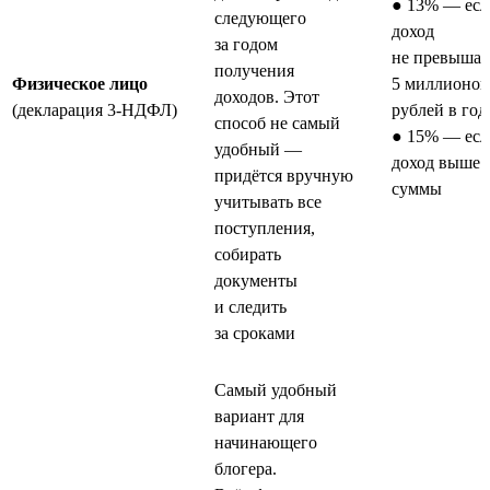
● 13% — есл
следующего
доход
за годом
не превышае
получения
Физическое лицо
5 миллионов
доходов. Этот
(декларация 3-НДФЛ)
рублей в год
способ не самый
● 15% — есл
удобный —
доход выше 
придётся вручную
суммы
учитывать все
поступления,
собирать
документы
и следить
за сроками
Самый удобный
вариант для
начинающего
блогера.