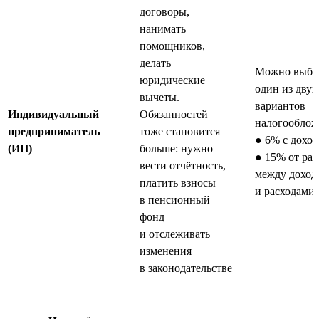
договоры,
нанимать
помощников,
делать
Можно выбр
юридические
один из двух
вычеты.
вариантов
Индивидуальный
Обязанностей
налогооблож
предприниматель
тоже становится
● 6% с доход
(ИП)
больше: нужно
● 15% от ра
вести отчётность,
между доход
платить взносы
и расходами
в пенсионный
фонд
и отслеживать
изменения
в законодательстве