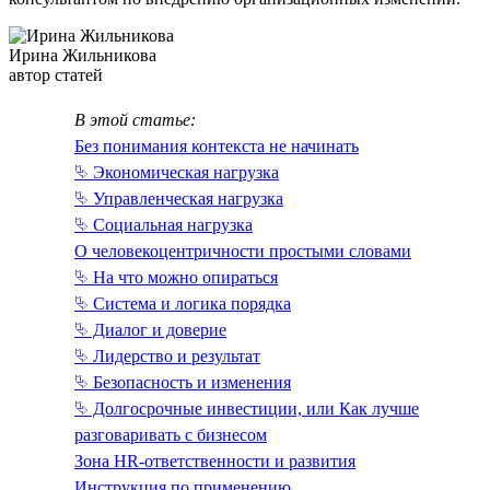
Ирина Жильникова
автор статей
В этой статье:
Без понимания контекста не начинать
⮱ Экономическая нагрузка
⮱ Управленческая нагрузка
⮱ Социальная нагрузка
О человекоцентричности простыми словами
⮱ На что можно опираться
⮱ Система и логика порядка
⮱ Диалог и доверие
⮱ Лидерство и результат
⮱ Безопасность и изменения
⮱ Долгосрочные инвестиции, или Как лучше
разговаривать с бизнесом
Зона HR-ответственности и развития
Инструкция по применению