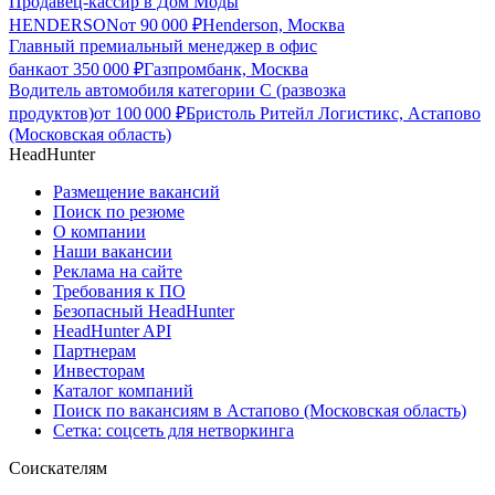
Продавец-кассир в Дом Моды
HENDERSON
от
90 000
₽
Henderson, Москва
Главный премиальный менеджер в офис
банка
от
350 000
₽
Газпромбанк, Москва
Водитель автомобиля категории C (развозка
продуктов)
от
100 000
₽
Бристоль Ритейл Логистикс, Астапово
(Московская область)
HeadHunter
Размещение вакансий
Поиск по резюме
О компании
Наши вакансии
Реклама на сайте
Требования к ПО
Безопасный HeadHunter
HeadHunter API
Партнерам
Инвесторам
Каталог компаний
Поиск по вакансиям в Астапово (Московская область)
Сетка: соцсеть для нетворкинга
Соискателям