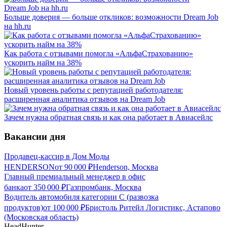
Больше доверия — больше откликов: возможности Dream Job
на hh.ru
Как работа с отзывами помогла «АльфаСтрахованию»
ускорить найм на 38%
Новый уровень работы с репутацией работодателя:
расширенная аналитика отзывов на Dream Job
Зачем нужна обратная связь и как она работает в Авиасейлс
Вакансии дня
Продавец-кассир в Дом Моды
HENDERSON
от
90 000
₽
Henderson, Москва
Главный премиальный менеджер в офис
банка
от
350 000
₽
Газпромбанк, Москва
Водитель автомобиля категории C (развозка
продуктов)
от
100 000
₽
Бристоль Ритейл Логистикс, Астапово
(Московская область)
HeadHunter