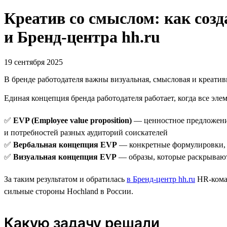
Креатив со смыслом: как созд
и Бренд-центра hh.ru
19 сентября 2025
В бренде работодателя важны визуальная, смысловая и креатив
Единая концепция бренда работодателя работает, когда все эле
✅
EVP (Employee value proposition)
— ценностное предложение
и потребностей разных аудиторий соискателей
✅
Вербальная концепция EVP
— конкретные формулировки, к
✅
Визуальная концепция EVP
— образы, которые раскрывают
За таким результатом и обратилась
в Бренд-центр hh.ru
HR-коман
сильные стороны Hochland в России.
Какую задачу решали