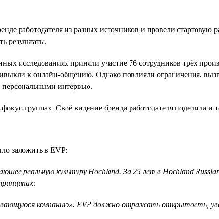
бренде работодателя из разных источников и провели стартовую 
ть результаты.
венных исследованиях приняли участие 76 сотрудников трёх про
привыкли к онлайн-общению. Однако повлияли ограничения, вызв
ы персональными интервью.
-фокус-группах. Своё видение бренда работодателя поделила и
ло заложить в EVP:
щее реальную культуру Hochland. За 25 лет в Hochland Russla
принципах:
вивающуюся компанию». EVP должно отражать открытость, уваж