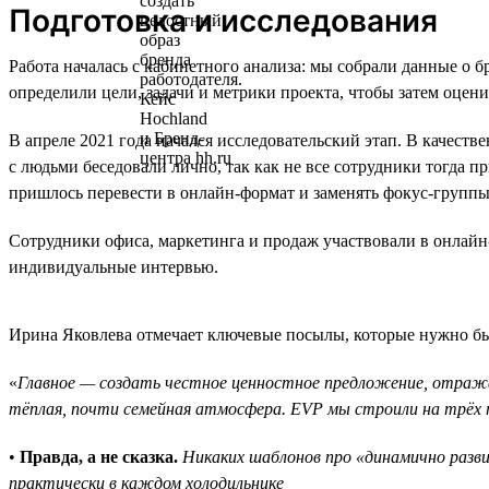
Подготовка и исследования
Работа началась с кабинетного анализа: мы собрали данные о 
определили цели, задачи и метрики проекта, чтобы затем оцени
В апреле 2021 года начался исследовательский этап. В качест
с людьми беседовали лично, так как не все сотрудники тогда 
пришлось перевести в онлайн-формат и заменять фокус-групп
Сотрудники офиса, маркетинга и продаж участвовали в онлайн
индивидуальные интервью.
Ирина Яковлева отмечает ключевые посылы, которые нужно бы
«
Главное — создать честное ценностное предложение, отражаю
тёплая, почти семейная атмосфера. EVP мы строили на трёх 
•
Правда, а не сказка.
Никаких шаблонов про «динамично раз
практически в каждом холодильнике