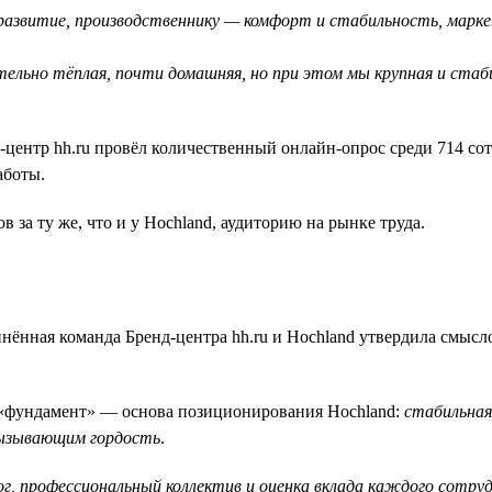
азвитие, производственнику — комфорт и стабильность, марк
ельно тёплая, почти домашняя, но при этом мы крупная и стаб
центр hh.ru провёл количественный онлайн-опрос среди 714 сот
аботы.
за ту же, что и у Hochland, аудиторию на рынке труда.
динённая команда Бренд-центра hh.ru и Hochland утвердила смы
 «фундамент» — основа позиционирования Hochland:
стабильная
вызывающим гордость
.
, профессиональный коллектив и оценка вклада каждого сотру