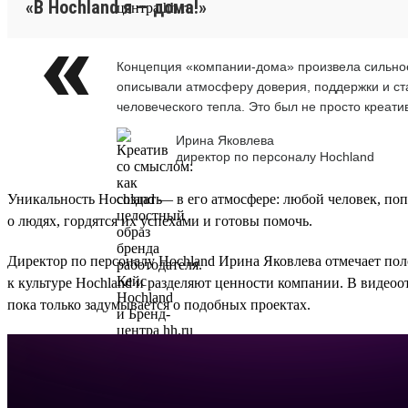
«В Hochland я — дома!»
Концепция «компании-дома» произвела сильное
описывали атмосферу доверия, поддержки и ст
человеческого тепла. Это был не просто креати
Ирина Яковлева
директор по персоналу Hochland
Уникальность Hochland — в его атмосфере: любой человек, поп
о людях, гордятся их успехами и готовы помочь.
Директор по персоналу Hochland Ирина Яковлева отмечает поло
к культуре Hochland и разделяют ценности компании. В видеоо
пока только задумывается о подобных проектах.