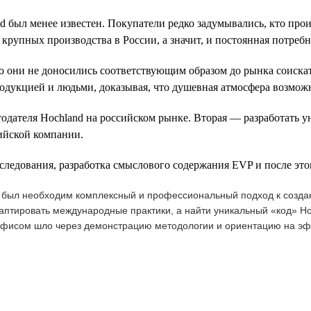
nd был менее известен. Покупатели редко задумывались, кто про
крупных производства в России, а значит, и постоянная потребн
но они не доносились соответствующим образом до рынка соиска
родукцией и людьми, доказывая, что душевная атмосфера возможн
одателя Hochland на российском рынке. Вторая — разработать у
ийской компании.
следования, разработка смыслового содержания EVP и после это
м был необходим комплексный и профессиональный подход к созда
аптировать международные практики, а найти уникальный «код» Ho
офисом шло через демонстрацию методологии и ориентацию на эфф