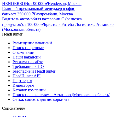
HENDERSON
от
90 000
₽
Henderson, Москва
Главный премиальный менеджер в офис
банка
от
350 000
₽
Газпромбанк, Москва
Водитель автомобиля категории C (развозка
продуктов)
от
100 000
₽
Бристоль Ритейл Логистикс, Астапово
(Московская область)
HeadHunter
Размещение вакансий
Поиск по резюме
О компании
Наши вакансии
Реклама на сайте
Требования к ПО
Безопасный HeadHunter
HeadHunter API
Партнерам
Инвесторам
Каталог компаний
Поиск по вакансиям в Астапово (Московская область)
Сетка: соцсеть для нетворкинга
Соискателям