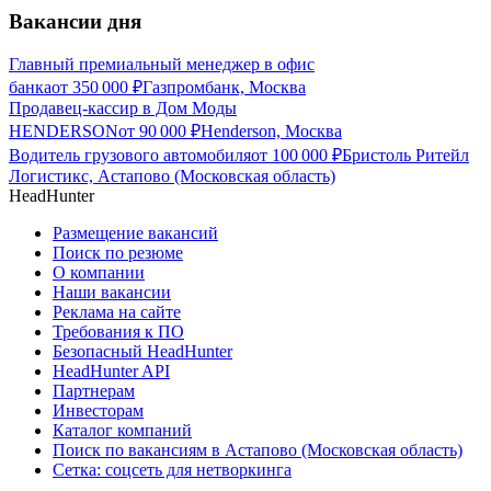
Вакансии дня
Главный премиальный менеджер в офис
банка
от
350 000
₽
Газпромбанк, Москва
Продавец-кассир в Дом Моды
HENDERSON
от
90 000
₽
Henderson, Москва
Водитель грузового автомобиля
от
100 000
₽
Бристоль Ритейл
Логистикс, Астапово (Московская область)
HeadHunter
Размещение вакансий
Поиск по резюме
О компании
Наши вакансии
Реклама на сайте
Требования к ПО
Безопасный HeadHunter
HeadHunter API
Партнерам
Инвесторам
Каталог компаний
Поиск по вакансиям в Астапово (Московская область)
Сетка: соцсеть для нетворкинга