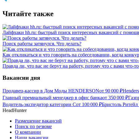
Читайте также
Лайфхаки hh.ru: быстрый поиск интересных вакансий с помощ
Поиск работы затянулся. Что делать?
Как откликаться и что говорить на собеседовании, когда конку
Правда ли, что вас не берут на работу, потому что с вами что-то
Вакансии дня
Продавец-кассир в Дом Моды HENDERSON
от
90 000
₽
Hender
Главный премиальный менеджер в офис банка
от
350 000
₽
Газп
Водитель-экспедитор категории С
от
100 000
₽
Бристоль Ритейл 
HeadHunter
Размещение вакансий
Поиск по резюме
О компании
Наши вакансии