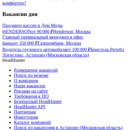
комфортно?
Вакансии дня
Продавец-кассир в Дом Моды
HENDERSON
от
90 000
₽
Henderson, Москва
Главный премиальный менеджер в офис
банка
от
350 000
₽
Газпромбанк, Москва
Водитель грузового автомобиля
от
100 000
₽
Бристоль Ритейл
Логистикс, Астапово (Московская область)
HeadHunter
Размещение вакансий
Поиск по резюме
О компании
Наши вакансии
Реклама на сайте
Требования к ПО
Безопасный HeadHunter
HeadHunter API
Партнерам
Инвесторам
Каталог компаний
Поиск по вакансиям в Астапово (Московская область)