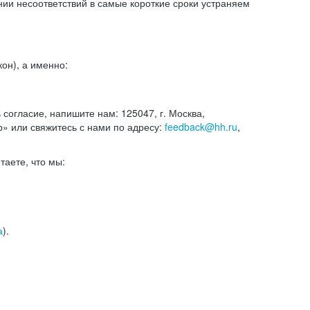
и несоответствий в самые короткие сроки устраняем
он), а именно:
ь согласие, напишите нам: 125047, г. Москва,
р» или свяжитесь с нами по адресу:
feedback@hh.ru
,
итаете, что мы:
а
).