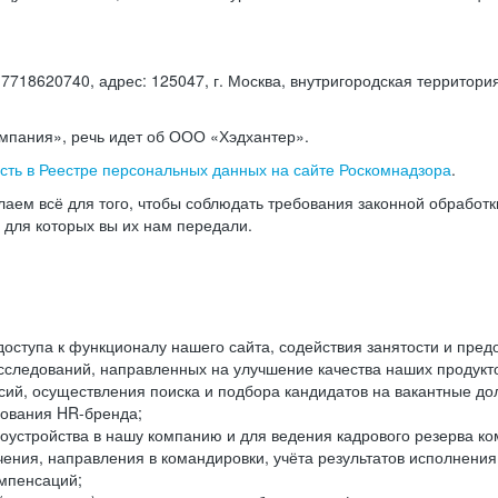
18620740, адрес: 125047, г. Москва, внутригородская территория
омпания», речь идет об ООО «Хэдхантер».
есть в Реестре персональных данных на сайте Роскомнадзора
.
аем всё для того, чтобы соблюдать требования законной обработ
, для которых вы их нам передали.
ступа к функционалу нашего сайта, содействия занятости и пред
следований, направленных на улучшение качества наших продуктов
ий, осуществления поиска и подбора кандидатов на вакантные дол
ования HR-бренда;
оустройства в нашу компанию и для ведения кадрового резерва ко
чения, направления в командировки, учёта результатов исполнени
омпенсаций;