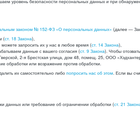
аем уровень безопасности персональных данных и при обнаружени
альным законом №
152-ФЗ
«О персональных данных»
(далее — Зак
м (
ст. 18 Закона
),
можете запросить их у нас в любое время (
ст. 14 Закона
),
абатываем данные с вашего согласия (
ст. 9 Закона
). Чтобы отозват
верской, 2-я Брестская улица, дом 48, помещ. 25, ООО «Хэдханте
ние обработки или возражение против обработки.
далить их самостоятельно либо
попросить нас об этом
. Если вы сч
ки данных или требование об ограничении обработки (
ст. 21 Закон