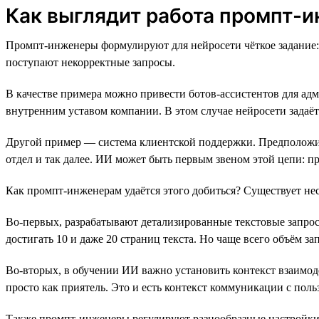
Как выглядит работа промпт-
Промпт-инженеры формулируют для нейросети чёткое задание: 
поступают некорректные запросы.
В качестве примера можно привести ботов-ассистентов для ад
внутренним уставом компании. В этом случае нейросети задаёт
Другой пример — система клиентской поддержки. Предположим,
отдел и так далее. ИИ может быть первым звеном этой цепи: п
Как промпт-инженерам удаётся этого добиться? Существует нес
Во-первых, разрабатывают детализированные текстовые запрос
достигать 10 и даже 20 страниц текста. Но чаще всего объём 
Во-вторых, в обучении ИИ важно установить контекст взаимоде
просто как приятель. Это и есть контекст коммуникации с поль
Также промпт-инженеры регулируют разнообразные настройки мо