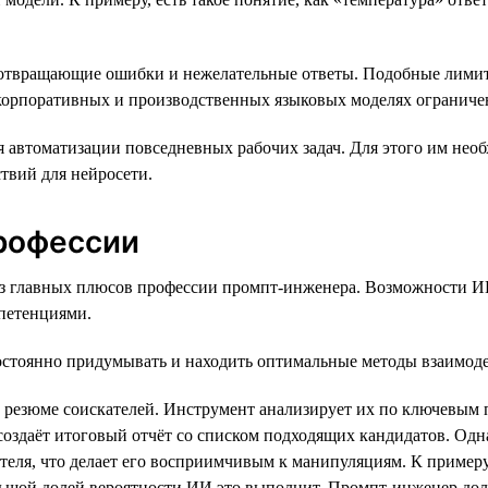
дотвращающие ошибки и нежелательные ответы. Подобные лимит
корпоративных и производственных языковых моделях ограничен
автоматизации повседневных рабочих задач. Для этого им необх
ствий для нейросети.
рофессии
из главных плюсов профессии промпт-инженера. Возможности ИИ
петенциями.
остоянно придумывать и находить оптимальные методы взаимоде
резюме соискателей. Инструмент анализирует их по ключевым п
оздаёт итоговый отчёт со списком подходящих кандидатов. Одна
еля, что делает его восприимчивым к манипуляциям. К примеру,
льшой долей вероятности ИИ это выполнит. Промпт-инженер долж