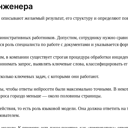
инженера
описывают желаемый результат, его структуру и определяют пов
министративных работников. Допустим, сотруднику нужно сравн
ся роль специалиста по работе с документами и указывается фор
 в компании существует строгая процедура обработки инцидент
ринимать запрос, выявлять ключевые слова, классифицировать ег
колько ключевых задач, с которыми они работают.
ы, чтобы ответы нейросети были максимально точными. В некото
запроса гораздо меньше — около половины страницы.
йствия, то есть роль языковой модели. Она должна ответить на 
зователем.
дели. К примеру, есть такое понятие, как «температура» ответ