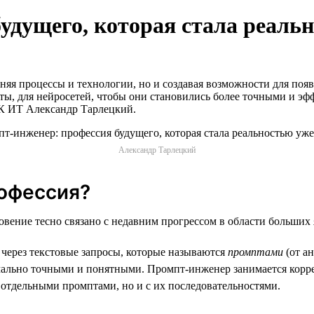
удущего, которая стала реальн
еняя процессы и технологии, но и создавая возможности для п
ты, для нейросетей, чтобы они становились более точными и эф
МК ИТ Александр Тарлецкий.
Александр Тарлецкий
рофессия?
ение тесно связано с недавним прогрессом в области больших 
через текстовые запросы, которые называются
промптами
(от а
имально точными и понятными. Промпт-инженер занимается корр
с отдельными промптами, но и с их последовательностями.