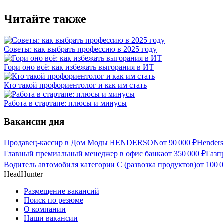
Читайте также
Советы: как выбрать профессию в 2025 году
Гори оно всё: как избежать выгорания в ИТ
Кто такой профориентолог и как им стать
Работа в стартапе: плюсы и минусы
Вакансии дня
Продавец-кассир в Дом Моды HENDERSON
от
90 000
₽
Hender
Главный премиальный менеджер в офис банка
от
350 000
₽
Газп
Водитель автомобиля категории C (развозка продуктов)
от
100 
HeadHunter
Размещение вакансий
Поиск по резюме
О компании
Наши вакансии