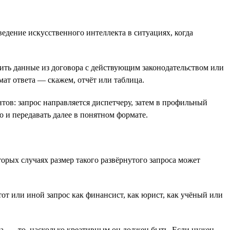
едение искусственного интеллекта в ситуациях, когда
ить данные из договора с действующим законодательством или
мат ответа — скажем, отчёт или таблица.
ов: запрос направляется диспетчеру, затем в профильный
о и передавать далее в понятном формате.
рых случаях размер такого развёрнутого запроса может
тот или иной запрос как финансист, как юрист, как учёный или
а, — то, насколько креативным он должен быть. Если нужен