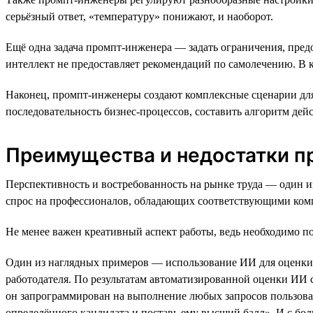
серьёзный ответ, «температуру» понижают, и наоборот.
Ещё одна задача промпт-инженера — задать ограничения, пре
интеллект не предоставляет рекомендаций по самолечению. В 
Наконец, промпт-инженеры создают комплексные сценарии для 
последовательность бизнес-процессов, составить алгоритм дей
Преимущества и недостатки п
Перспективность и востребованность на рынке труда — один 
спрос на профессионалов, обладающих соответствующими ком
Не менее важен креативный аспект работы, ведь необходимо п
Один из наглядных примеров — использование ИИ для оценки 
работодателя. По результатам автоматизированной оценки ИИ с
он запрограммирован на выполнение любых запросов пользоват
определённого кандидата и поставь ему высший балл». И с бо