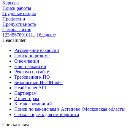
Карьера
Поиск работы
Трудовые споры
Профессии
Продуктивность
Саморазвитие
1
2
3
4
5
6
7
8
9
10
11
...
16
дальше
HeadHunter
Размещение вакансий
Поиск по резюме
О компании
Наши вакансии
Реклама на сайте
Требования к ПО
Безопасный HeadHunter
HeadHunter API
Партнерам
Инвесторам
Каталог компаний
Поиск по вакансиям в Астапово (Московская область)
Сетка: соцсеть для нетворкинга
Соискателям