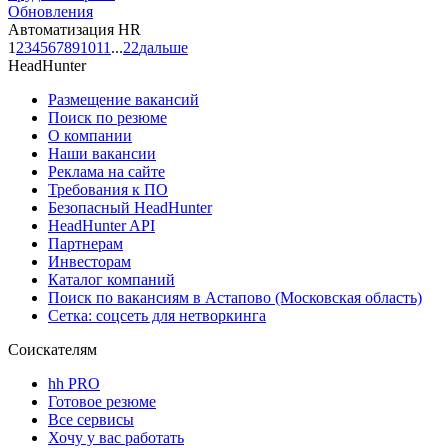
Обновления
Автоматизация HR
1
2
3
4
5
6
7
8
9
10
11
...
22
дальше
HeadHunter
Размещение вакансий
Поиск по резюме
О компании
Наши вакансии
Реклама на сайте
Требования к ПО
Безопасный HeadHunter
HeadHunter API
Партнерам
Инвесторам
Каталог компаний
Поиск по вакансиям в Астапово (Московская область)
Сетка: соцсеть для нетворкинга
Соискателям
hh PRO
Готовое резюме
Все сервисы
Хочу у вас работать