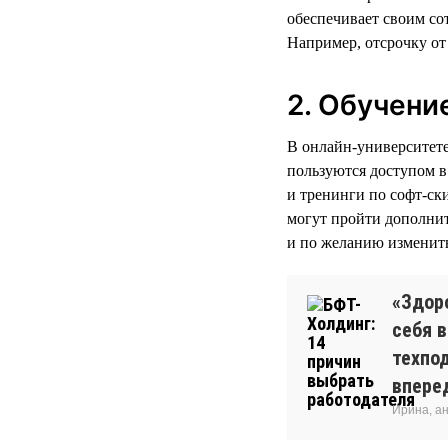
обеспечивает своим со
Например, отсрочку от
2. Обучени
В онлайн-университет
пользуются доступом 
и тренинги по софт-ск
могут пройти дополнит
и по желанию изменить
«Здор
себя 
техпо
впере
Ирина, а