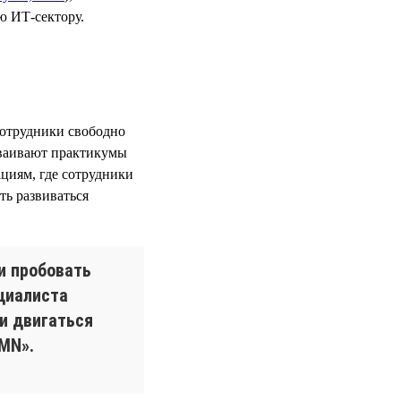
ю ИТ-сектору.
отрудники свободно
сваивают практикумы
циям, где сотрудники
ть развиваться
и пробовать
ециалиста
и двигаться
PMN».