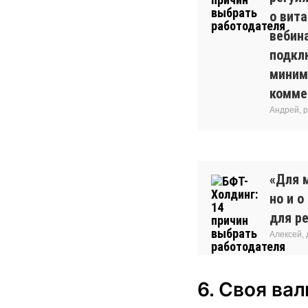
о вита
вебин
подкл
миниму
комме
Андрей, 
«Для м
но и 
для ре
Алексей,
6. Своя ва