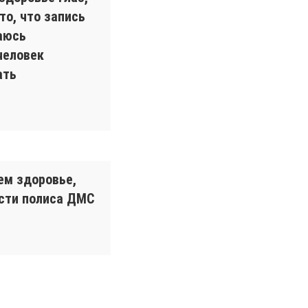
то, что запись
аюсь
человек
ать
ем здоровье,
ости полиса ДМС