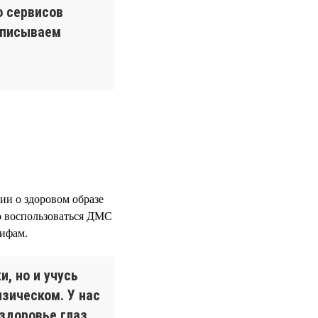
о сервисов
дписываем
ии о здоровом образе
но воспользоваться ДМС
рифам.
, но и учусь
изическом. У нас
здоровье глаз,