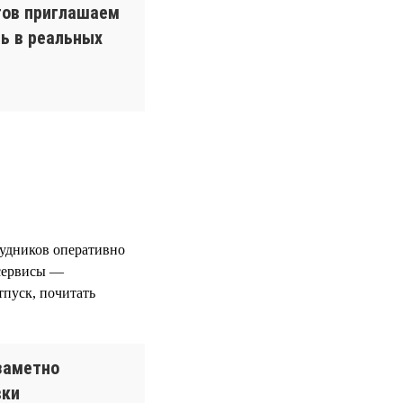
тов приглашаем
ь в реальных
рудников оперативно
 сервисы —
тпуск, почитать
заметно
вки