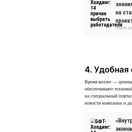
знани
на ст
проек
Мария, д
4. Удобная
Время коллег — ценны
обеспечивают техникой
на специальный портал
новости компании и да
«Внут
эконо