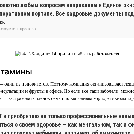
солютно любым вопросам направляем в Единое окн
рпоративном портале. Все кадровые документы по
».
уководитель проектов
итамины
— один из приоритетов. Поэтому компания организовывает лекц
нсультации и фрукты в офисе. Но если все-таки заболели, мож
ще — застраховать членов семьи по выгодным корпоративным та
Т я приобретаю не только профессиональные навыки
иться о своем здоровье — как ментальном, так и ф
рно проходят вебинары, например, об иммунитете, 