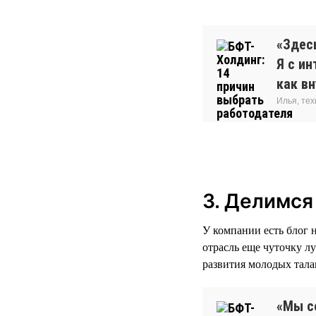
«Здесь
Я с и
как вн
Илья, тех
3. Делимся
У компании есть блог 
отрасль еще чуточку л
развития молодых тала
«Мы с