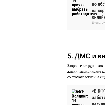
по аб
на ко
онлайн
Елена, р
5. ДМС и в
Здоровье сотрудников 
жизни, медицинские ко
со стоматологией, а е
«В БФ
забот
регуля