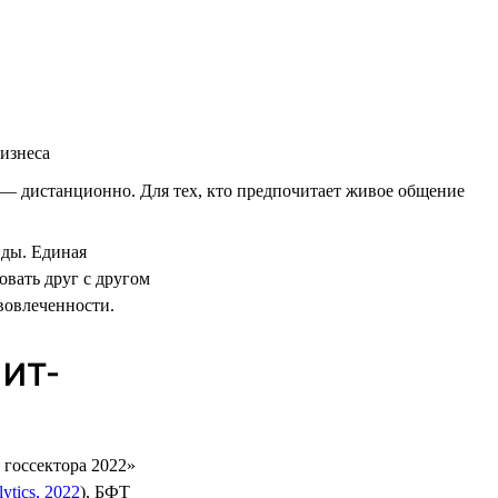
изнеса
— дистанционно. Для тех, кто предпочитает живое общение
нды. Единая
вать друг с другом
 вовлеченности.
 ИТ-
 госсектора 2022»
tics, 2022
), БФТ