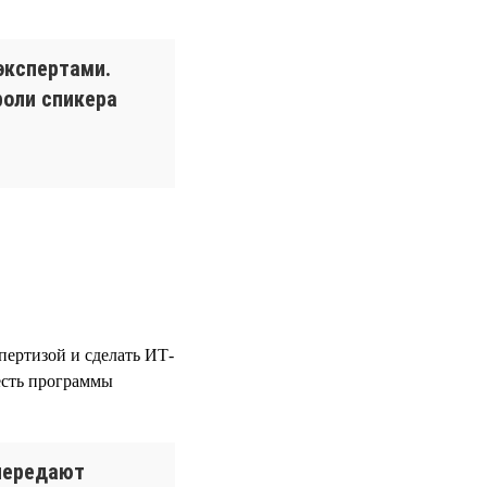
экспертами.
роли спикера
пертизой и сделать ИТ-
 есть программы
передают