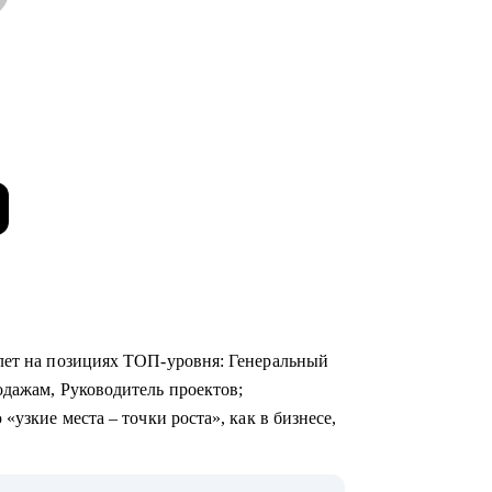
лет на позициях ТОП-уровня: Генеральный
одажам, Руководитель проектов;
«узкие места – точки роста», как в бизнесе,
0+ собеседований, более 800 карьерных