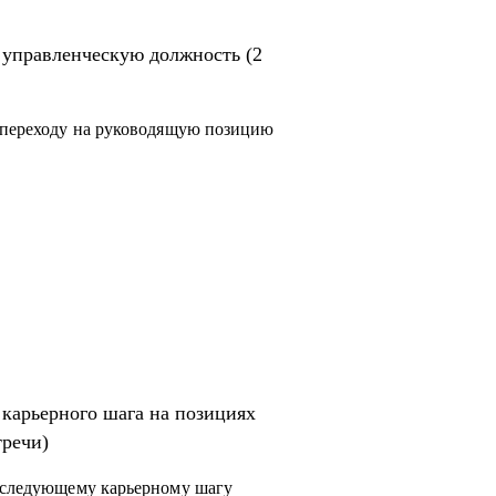
нды;
 управленческую должность (2
р.;
к переходу на руководящую позицию
;
е управление, продажи, развитие бизнеса;
сти;
карьерных треков, для достижения
карьерного шага на позициях
тречи)
к следующему карьерному шагу