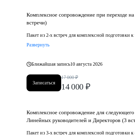
• Проработка навыков построения и мотивации кома
• Стратегическое планирование и целеполагание;
Комплексное сопровождение при переходе на
• Определение истинных целей и мотиваций;
встречи)
• Проработка синдромов самозванца и отличника и д
• Определение ограничений и их проработка;
Пакет из 2-х встреч для комплексной подготовки 
• Выход из состояния профессионального выгорания
Развернуть
• Определить вектор направления карьеры;
• Многое другое;
Ближайшая запись
10 августа 2026
Кому могу помочь:
17 000
₽
• Директорам по направлениям: общее и операционно
Записаться
14 000
₽
• Собственникам/акционерам компаний;
• Руководителям групп/отделов;
• Менеджерам, при переходе на руководящие должно
• Студентам и молодым специалистам, в построение 
Комплексное сопровождение для следующего 
руководящих позиций;
Линейных руководителей и Директоров (3 вс
Пакет из 3-х встреч для комплексной подготовки 