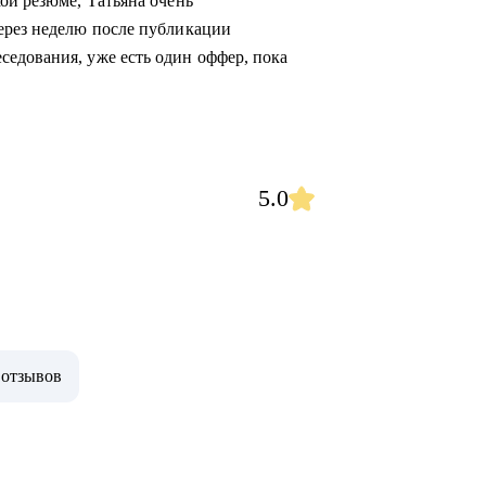
ой резюме, Татьяна очень
ерез неделю после публикации
едования, уже есть один оффер, пока
5.0
 отзывов