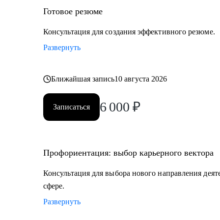
• IT-специалистам от начального уровня до руководит
Готовое резюме
Тестирование, Техническая поддержка, Прикладное 
Продуктовый и Проектный менеджмент, Системная 
Консультация для создания эффективного резюме.
• HR и рекрутерам
Развернуть
• Специалистам в продажах и развитии бизнеса
Ближайшая запись
10 августа 2026
6 000
₽
Записаться
Профориентация: выбор карьерного вектора
Консультация для выбора нового направления деят
сфере.
Развернуть