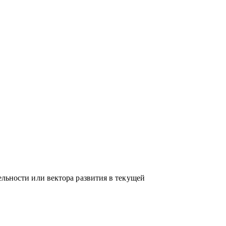
елей в направлениях: Разработка,
и системное администрирование, DevOps,
аналитика
ельности или вектора развития в текущей