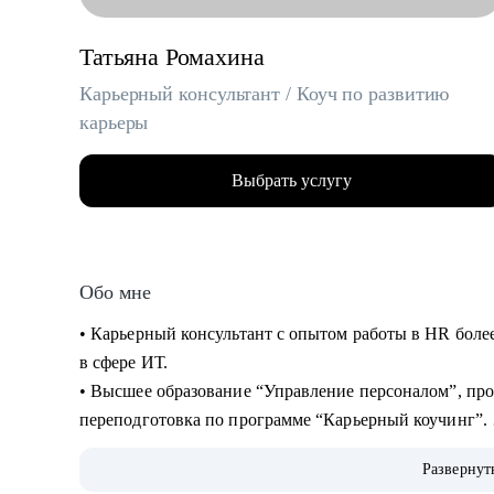
Татьяна Ромахина
Карьерный консультант / Коуч по развитию
карьеры
Выбрать услугу
Обо мне
• Карьерный консультант с опытом работы в HR более 
в сфере ИТ.
• Высшее образование “Управление персоналом”, пр
переподготовка по программе “Карьерный коучинг”.
• За время работы в HR рассмотрела более 6000 резю
Развернут
более 150 человек.