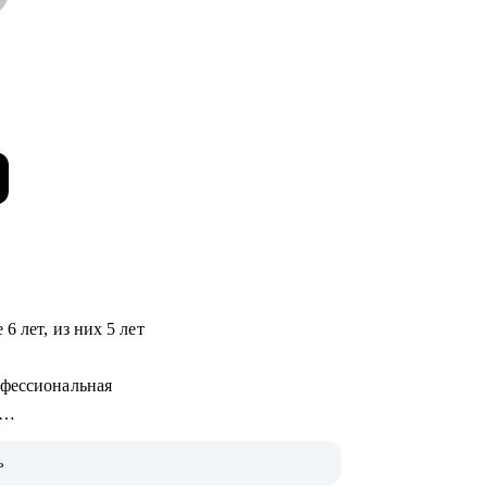
6 лет, из них 5 лет
офессиональная
ме и приняла на работу
ь