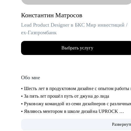
Константин Матросов
Lead Product Designer в БКС Мир инвестиций /
ex-Газпромбанк
Выбрать услугу
Обо мне
• Шесть лет в продуктовом дизайне с опытом работы
• За пять лет прошёл путь от джуна до лида
• Руковожу командой из семи дизайнеров с различн
• Являюсь ментором в школе дизайна UPROCK
• За последний год провел 200+ собеседований
Развернут
• Отсмотрел и проанализировал 700+ резюме