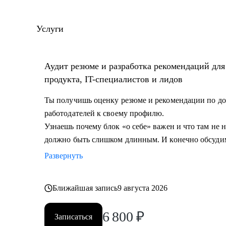
количество резюме.
• Разработал и записал курсы «Цифровая трансформа
Услуги
управление» для МИТУ
С чем помогу:
Аудит резюме и разработка рекомендаций дл
• Составить эффективное резюме
продукта, IT-специалистов и лидов
• Подготовиться к собеседованию в компанию
• Сформировать карьерную цель и определить страт
Ты получишь оценку резюме и рекомендации по до
• Разобрать любой продуктовый, управленческий или
работодателей к своему профилю.
• Дам рекомендации по управлению командой и её р
Узнаешь почему блок «о себе» важен и что там не
должно быть слишком длинным. И конечно обсуди
Кому могу помочь:
Развернуть
• Начинающим и опытным управленцам
• Тем, кто хочет начать карьеру в IT в любом направ
Ближайшая запись
9 августа 2026
• Менеджерам продуктов, разработчикам, тестиров
• Тем, кто хочет сменить направление развития своей
6 800
₽
Записаться