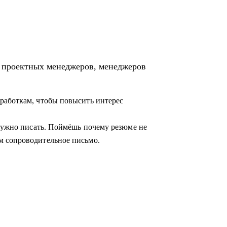
ция предприятия» и «Проектное
я проектных менеджеров, менеджеров
егию её достижения
работкам, чтобы повысить интерес
 бизнес кейс
азвитию
 нужно писать. Поймёшь почему резюме не
м сопроводительное письмо.
лении
щикам, проектным менеджерам
 карьеры