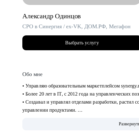
Александр Одинцов
CPO в Синергия / ex-VK, ДОМ.РФ, Мегафон
Выбрать услугу
Обо мне
• Управляю образовательным маркетплейсом synergy.
• Более 20 лет в IT, c 2012 года на управленческих п
• Создавал и управлял отделами разработки, растил сот
управлении продуктами.
• Запускал b2b продукт от идеи до масштабирования.
Развернут
• Развивал метрики в b2c продуктах: DAU (до 2.5млн)
• Занимаюсь наймом людей в команды: провел более 