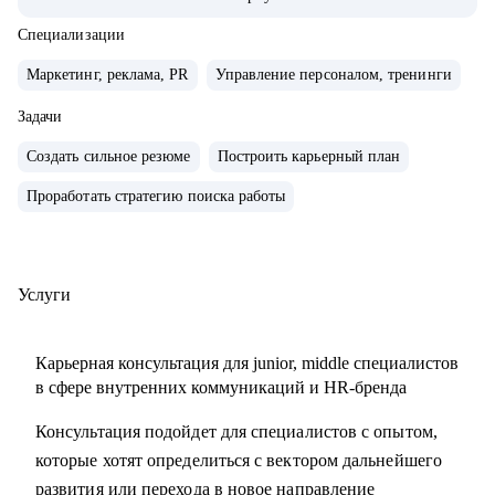
компаниях с нуля, создавал и внедрял EVP, и новые
концепции бренда работодателя
Специализации
• организовывал различные мероприятия от 10 до 1000
Маркетинг, реклама, PR
Управление персоналом, тренинги
человек для внешних и внутренних участников
• сейчас развиваю бренд работодателя в лидере HR-tech
Задачи
России.
Создать сильное резюме
Построить карьерный план
• спикер профильных конференций и эксперт в области
Проработать стратегию поиска работы
развития HR-бренда
С чем помогу:
• сформулировать карьерную цель и разработать план для
Услуги
ее достижения
• определить ваши сильные стороны и навыки,
Карьерная консультация для junior, middle специалистов
необходимые для достижения этой цели
в сфере внутренних коммуникаций и HR-бренда
• подготовиться к карьерному переходу в сферу
Консультация подойдет для специалистов с опытом,
внутренних коммуникаций, HR-бренда или
которые хотят определиться с вектором дальнейшего
корпоративного event-менеджера, особенно в ИТ-сферу
развития или перехода в новое направление
• подготовить или переработать кейсы для поиска работы