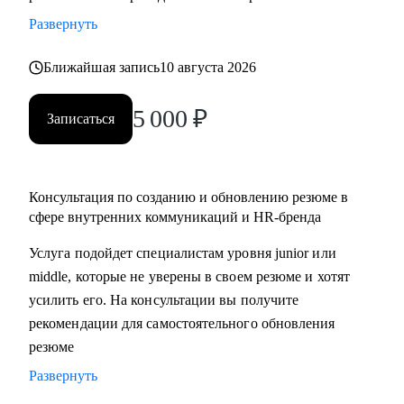
• разработать стратегию поиска работы или роста внутри
Развернуть
вашей компании
• помочь разобраться с нюансами работы по этим
Ближайшая запись
10 августа 2026
направлениями и с тем, как это устроено в различных
5 000
₽
компаниях и отраслях
Записаться
• проанализировать ваше текущее резюме и дать советы
Кому могу помочь:
Консультация по созданию и обновлению резюме в
• специалистам, которые хотят развиваться в сфере
сфере внутренних коммуникаций и HR-бренда
внутренних коммуникаций, HR-бренда, корпоративных
Услуга подойдет специалистам уровня junior или
мероприятий, комьюнити-менеджмента
middle, которые не уверены в своем резюме и хотят
• тем, кто хочет сменить карьерный трек и перейти во
усилить его. На консультации вы получите
внутриком, HR-бренд и корпоративный ивент
рекомендации для самостоятельного обновления
• специалистам уровня Junior и Middle: внутренние
резюме
коммуникации, HR-бренд, event-менеджер
Развернуть