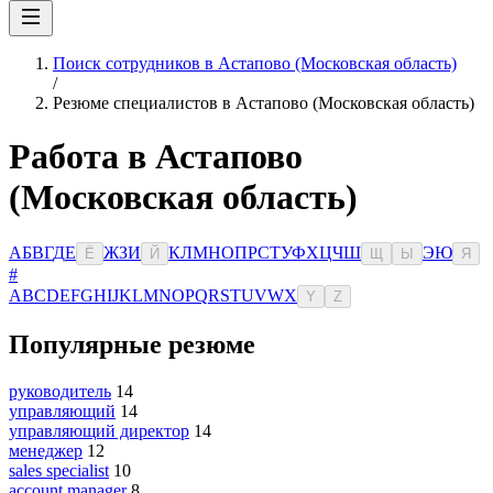
Поиск сотрудников в Астапово (Московская область)
/
Резюме специалистов в Астапово (Московская область)
Работа в Астапово
(Московская область)
А
Б
В
Г
Д
Е
Ж
З
И
К
Л
М
Н
О
П
Р
С
Т
У
Ф
Х
Ц
Ч
Ш
Э
Ю
Ё
Й
Щ
Ы
Я
#
A
B
C
D
E
F
G
H
I
J
K
L
M
N
O
P
Q
R
S
T
U
V
W
X
Y
Z
Популярные резюме
руководитель
14
управляющий
14
управляющий директор
14
менеджер
12
sales specialist
10
account manager
8