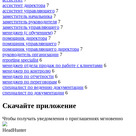
ассистент директора
7
ассистент управляющего
7
заместитель начальника
7
заместитель руководителя
7
заместитель управляющего
7
менеджер (с обучением)
7
помощник директора
7
помощник управляющего
7
помощник управляющего директора
7
руководитель организации
7
reporting specialist
6
менеджер отдела продаж по работе с клиентами
6
менеджер по контролю
6
менеджер по отчетности
6
менеджер по переговорам
6
специалист по ведению документации
6
специалист по документации
6
Скачайте приложение
Чтобы получать уведомления о приглашениях мгновенно
HeadHunter