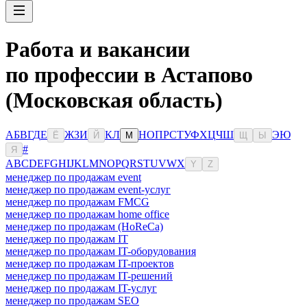
Работа и вакансии
по профессии в Астапово
(Московская область)
А
Б
В
Г
Д
Е
Ж
З
И
К
Л
Н
О
П
Р
С
Т
У
Ф
Х
Ц
Ч
Ш
Э
Ю
Ё
Й
М
Щ
Ы
#
Я
A
B
C
D
E
F
G
H
I
J
K
L
M
N
O
P
Q
R
S
T
U
V
W
X
Y
Z
менеджер по продажам event
менеджер по продажам event-услуг
менеджер по продажам FMCG
менеджер по продажам home office
менеджер по продажам (HoReCa)
менеджер по продажам IT
менеджер по продажам IT-оборудования
менеджер по продажам IT-проектов
менеджер по продажам IT-решений
менеджер по продажам IT-услуг
менеджер по продажам SEO