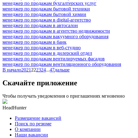
менеджер по продажам бухгалтерских услуг
менеджер по продажам бытовой техники
менеджер по продажам бытовой химии
менеджер по продажам в digital-агентство
менеджер по продажам в автосалон
менеджер по продажам в агентство недвижимости
менеджер по продажам вакуумного оборудования
менеджер по продажам в банк
менеджер по продажам в веб-студию
менеджер по продажам в дилерский отдел
менеджер по продажам вентилируемых фасадов
менеджер по продажам вентиляционного оборудования
В начало
20
21
22
23
24
...
47
дальше
Скачайте приложение
Чтобы получать уведомления о приглашениях мгновенно
HeadHunter
Размещение вакансий
Поиск по резюме
О компании
Наши вакансии