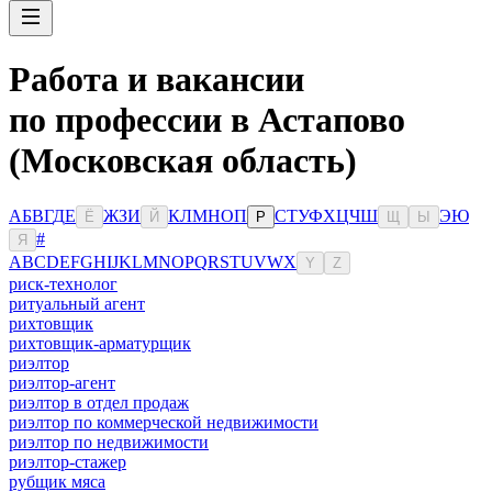
Работа и вакансии
по профессии в Астапово
(Московская область)
А
Б
В
Г
Д
Е
Ж
З
И
К
Л
М
Н
О
П
С
Т
У
Ф
Х
Ц
Ч
Ш
Э
Ю
Ё
Й
Р
Щ
Ы
#
Я
A
B
C
D
E
F
G
H
I
J
K
L
M
N
O
P
Q
R
S
T
U
V
W
X
Y
Z
риск-технолог
ритуальный агент
рихтовщик
рихтовщик-арматурщик
риэлтор
риэлтор-агент
риэлтор в отдел продаж
риэлтор по коммерческой недвижимости
риэлтор по недвижимости
риэлтор-стажер
рубщик мяса