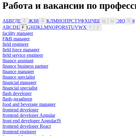
Работа и вакансии по професс
А
Б
В
Г
Д
Е
Ж
З
И
К
Л
М
Н
О
П
Р
С
Т
У
Ф
Х
Ц
Ч
Ш
Э
Ю
#
Ё
Й
Щ
Ы
Я
A
B
C
D
E
G
H
I
J
K
L
M
N
O
P
Q
R
S
T
U
V
W
X
F
Y
Z
facility manager
F&B manager
field engineer
field force manager
field service engineer
finance assistant
finance business partner
finance manager
finance specialist
financial manager
financial specialist
flash developer
flash-дизайнер
food and beverage manager
frontend developer
frontend developer Angular
front end developer AngularJS
frontend developer React
frontend engineer