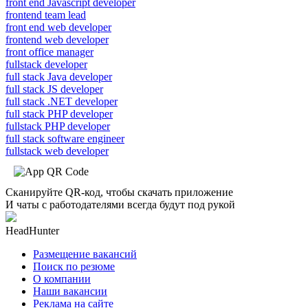
front end Javascript developer
frontend team lead
front end web developer
frontend web developer
front office manager
fullstack developer
full stack Java developer
full stack JS developer
full stack .NET developer
full stack PHP developer
fullstack PHP developer
full stack software engineer
fullstack web developer
Сканируйте QR-код, чтобы скачать приложение
И чаты с работодателями всегда будут под рукой
HeadHunter
Размещение вакансий
Поиск по резюме
О компании
Наши вакансии
Реклама на сайте