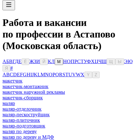
Работа и вакансии
по профессии в Астапово
(Московская область)
А
Б
В
Г
Д
Е
Ж
З
И
К
Л
Н
О
П
Р
С
Т
У
Ф
Х
Ц
Ч
Ш
Э
Ю
Ё
Й
М
Щ
Ы
#
Я
A
B
C
D
E
F
G
H
I
J
K
L
M
N
O
P
Q
R
S
T
U
V
W
X
Y
Z
макетчик
макетчик-монтажник
макетчик наружной рекламы
макетчик-сборщик
маляр
маляр-отделочник
маляр-пескоструйщик
маляр-плиточник
маляр-подготовщик
маляр по дереву
маляр по дереву и МДФ