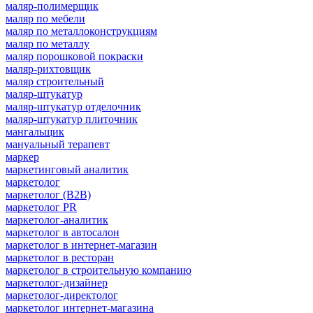
маляр-полимерщик
маляр по мебели
маляр по металлоконструкциям
маляр по металлу
маляр порошковой покраски
маляр-рихтовщик
маляр строительный
маляр-штукатур
маляр-штукатур отделочник
маляр-штукатур плиточник
мангальщик
мануальный терапевт
маркер
маркетинговый аналитик
маркетолог
маркетолог (B2B)
маркетолог PR
маркетолог-аналитик
маркетолог в автосалон
маркетолог в интернет-магазин
маркетолог в ресторан
маркетолог в строительную компанию
маркетолог-дизайнер
маркетолог-директолог
маркетолог интернет-магазина