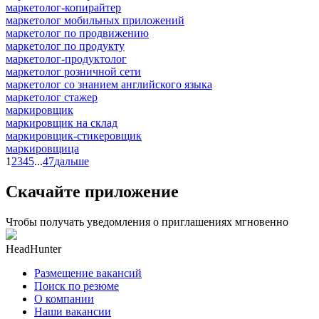
маркетолог-копирайтер
маркетолог мобильных приложений
маркетолог по продвижению
маркетолог по продукту
маркетолог-продуктолог
маркетолог розничной сети
маркетолог со знанием английского языка
маркетолог стажер
маркировщик
маркировщик на склад
маркировщик-стикеровщик
маркировщица
1
2
3
4
5
...
47
дальше
Скачайте приложение
Чтобы получать уведомления о приглашениях мгновенно
HeadHunter
Размещение вакансий
Поиск по резюме
О компании
Наши вакансии