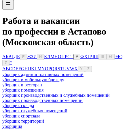
Работа и вакансии
по профессии в Астапово
(Московская область)
А
Б
В
Г
Д
Е
Ж
З
И
К
Л
М
Н
О
П
Р
С
Т
Ф
Х
Ц
Ч
Ш
Э
Ю
Ё
Й
У
Щ
Ы
#
Я
A
B
C
D
E
F
G
H
I
J
K
L
M
N
O
P
Q
R
S
T
U
V
W
X
Y
Z
уборщик административных помещений
уборщик в мобильную бригаду
уборщик в ресторан
уборщик помещения
уборщик производственных и служебных помещений
уборщик производственных помещений
уборщик склада
уборщик служебных помещений
уборщик спортзала
уборщик территорий
уборщица