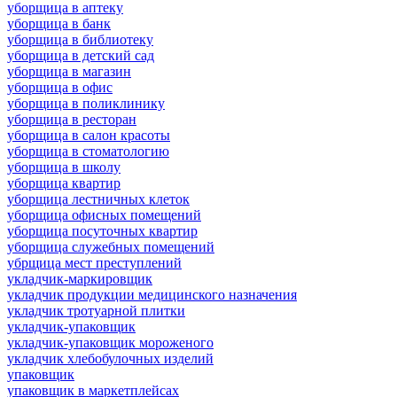
уборщица в аптеку
уборщица в банк
уборщица в библиотеку
уборщица в детский сад
уборщица в магазин
уборщица в офис
уборщица в поликлинику
уборщица в ресторан
уборщица в салон красоты
уборщица в стоматологию
уборщица в школу
уборщица квартир
уборщица лестничных клеток
уборщица офисных помещений
уборщица посуточных квартир
уборщица служебных помещений
убрщица мест преступлений
укладчик-маркировщик
укладчик продукции медицинского назначения
укладчик тротуарной плитки
укладчик-упаковщик
укладчик-упаковщик мороженого
укладчик хлебобулочных изделий
упаковщик
упаковщик в маркетплейсах