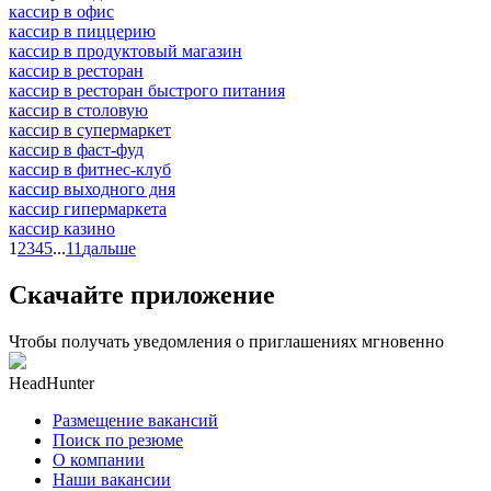
кассир в офис
кассир в пиццерию
кассир в продуктовый магазин
кассир в ресторан
кассир в ресторан быстрого питания
кассир в столовую
кассир в супермаркет
кассир в фаст-фуд
кассир в фитнес-клуб
кассир выходного дня
кассир гипермаркета
кассир казино
1
2
3
4
5
...
11
дальше
Скачайте приложение
Чтобы получать уведомления о приглашениях мгновенно
HeadHunter
Размещение вакансий
Поиск по резюме
О компании
Наши вакансии