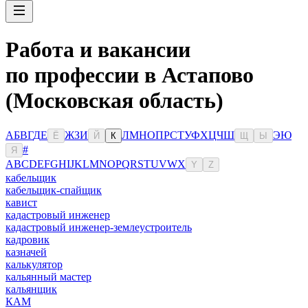
Работа и вакансии
по профессии в Астапово
(Московская область)
А
Б
В
Г
Д
Е
Ж
З
И
Л
М
Н
О
П
Р
С
Т
У
Ф
Х
Ц
Ч
Ш
Э
Ю
Ё
Й
К
Щ
Ы
#
Я
A
B
C
D
E
F
G
H
I
J
K
L
M
N
O
P
Q
R
S
T
U
V
W
X
Y
Z
кабельщик
кабельщик-спайщик
кавист
кадастровый инженер
кадастровый инженер-землеустроитель
кадровик
казначей
калькулятор
кальянный мастер
кальянщик
КАМ