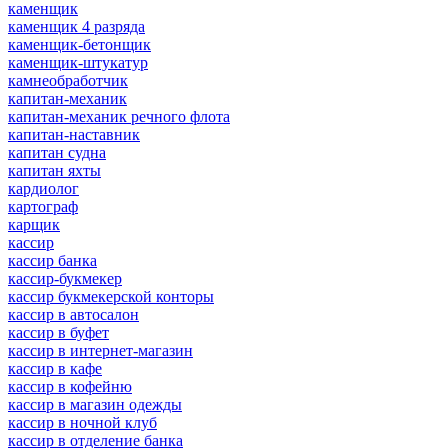
каменщик
каменщик 4 разряда
каменщик-бетонщик
каменщик-штукатур
камнеобработчик
капитан-механик
капитан-механик речного флота
капитан-наставник
капитан судна
капитан яхты
кардиолог
картограф
карщик
кассир
кассир банка
кассир-букмекер
кассир букмекерской конторы
кассир в автосалон
кассир в буфет
кассир в интернет-магазин
кассир в кафе
кассир в кофейню
кассир в магазин одежды
кассир в ночной клуб
кассир в отделение банка