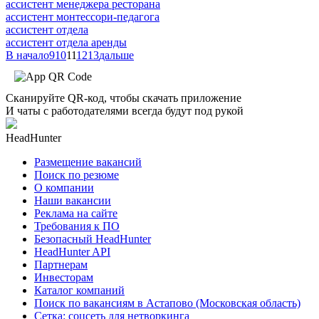
ассистент менеджера ресторана
ассистент монтессори-педагога
ассистент отдела
ассистент отдела аренды
В начало
9
10
11
12
13
дальше
Сканируйте QR-код, чтобы скачать приложение
И чаты с работодателями всегда будут под рукой
HeadHunter
Размещение вакансий
Поиск по резюме
О компании
Наши вакансии
Реклама на сайте
Требования к ПО
Безопасный HeadHunter
HeadHunter API
Партнерам
Инвесторам
Каталог компаний
Поиск по вакансиям в Астапово (Московская область)
Сетка: соцсеть для нетворкинга