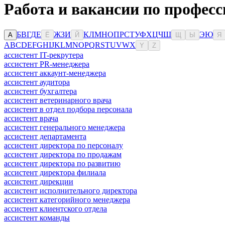
Работа и вакансии по професс
Б
В
Г
Д
Е
Ж
З
И
К
Л
М
Н
О
П
Р
С
Т
У
Ф
Х
Ц
Ч
Ш
Э
Ю
А
Ё
Й
Щ
Ы
Я
A
B
C
D
E
F
G
H
I
J
K
L
M
N
O
P
Q
R
S
T
U
V
W
X
Y
Z
ассистент IT-рекрутера
ассистент PR-менеджера
ассистент аккаунт-менеджера
ассистент аудитора
ассистент бухгалтера
ассистент ветеринарного врача
ассистент в отдел подбора персонала
ассистент врача
ассистент генерального менеджера
ассистент департамента
ассистент директора по персоналу
ассистент директора по продажам
ассистент директора по развитию
ассистент директора филиала
ассистент дирекции
ассистент исполнительного директора
ассистент категорийного менеджера
ассистент клиентского отдела
ассистент команды