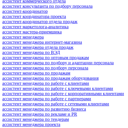
ассистент коммерческого отдела
ассистент консультанта по подбору персонала
ассистент-координатор
ассистент координатора проекта
ассистент-координатор отдела продаж
ассистент маркетолога-аналитика
ассистент мастера-приемщика
ассистент менеджера
ассистент менеджера интернет-магазина
ассистент менеджера отдела продаж
ассистент менеджера по ВЭД
ассистент менеджера по оптовым продажам
ассистент менеджера по подбору и адаптации персонала
ассистент менеджера по подбору персонала
ассистент менеджера по продажам
ассистент менеджера по продажам оборудования
ассистент менеджера по работе с клиентами
ассистент менеджера по работе с ключевыми клиентами
ассистент менеджера по работе с корпоративными клиентами
ассистент менеджера по работе с партнерами
ассистент менеджера по работе с сетевыми клиентами
ассистент менеджера по развитию бизнеса
ассистент менеджера по рекламе и PR
ассистент менеджера по тендерам
ассистент менеджера проекта