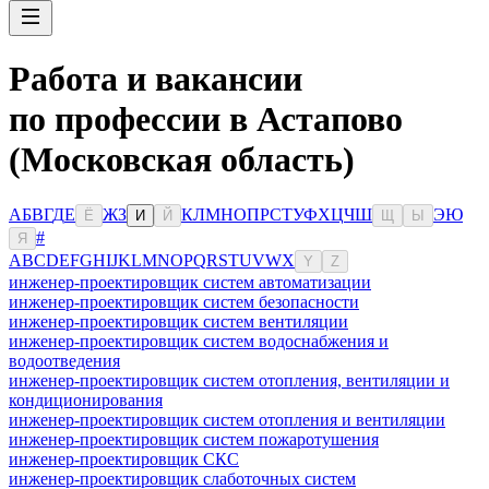
Работа и вакансии
по профессии в Астапово
(Московская область)
А
Б
В
Г
Д
Е
Ж
З
К
Л
М
Н
О
П
Р
С
Т
У
Ф
Х
Ц
Ч
Ш
Э
Ю
Ё
И
Й
Щ
Ы
#
Я
A
B
C
D
E
F
G
H
I
J
K
L
M
N
O
P
Q
R
S
T
U
V
W
X
Y
Z
инженер-проектировщик систем автоматизации
инженер-проектировщик систем безопасности
инженер-проектировщик систем вентиляции
инженер-проектировщик систем водоснабжения и
водоотведения
инженер-проектировщик систем отопления, вентиляции и
кондиционирования
инженер-проектировщик систем отопления и вентиляции
инженер-проектировщик систем пожаротушения
инженер-проектировщик СКС
инженер-проектировщик слаботочных систем