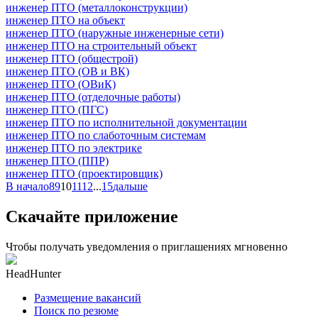
инженер ПТО (металлоконструкции)
инженер ПТО на объект
инженер ПТО (наружные инженерные сети)
инженер ПТО на строительный объект
инженер ПТО (общестрой)
инженер ПТО (ОВ и ВК)
инженер ПТО (ОВиК)
инженер ПТО (отделочные работы)
инженер ПТО (ПГС)
инженер ПТО по исполнительной документации
инженер ПТО по слаботочным системам
инженер ПТО по электрике
инженер ПТО (ППР)
инженер ПТО (проектировщик)
В начало
8
9
10
11
12
...
15
дальше
Скачайте приложение
Чтобы получать уведомления о приглашениях мгновенно
HeadHunter
Размещение вакансий
Поиск по резюме