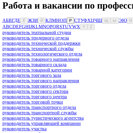
Работа и вакансии по професс
А
Б
В
Г
Д
Е
Ж
З
И
К
Л
М
Н
О
П
С
Т
У
Ф
Х
Ц
Ч
Ш
Э
Ю
Ё
Й
Р
Щ
Ы
Я
A
B
C
D
E
F
G
H
I
J
K
L
M
N
O
P
Q
R
S
T
U
V
W
X
Y
Z
руководитель театральной студии
руководитель тендерного отдела
руководитель технической поддержки
руководитель технической службы
руководитель технологического отдела
руководитель товарного направления
руководитель товарного склада
руководитель товарной категории
руководитель торгового зала
руководитель торгового направления
руководитель торгового отдела
руководитель торгового сектора
руководитель торгового центра
руководитель торговой точки
руководитель транспортного отдела
руководитель транспортной службы
руководитель туристического агентства
руководитель управляющей компании
руководитель участка