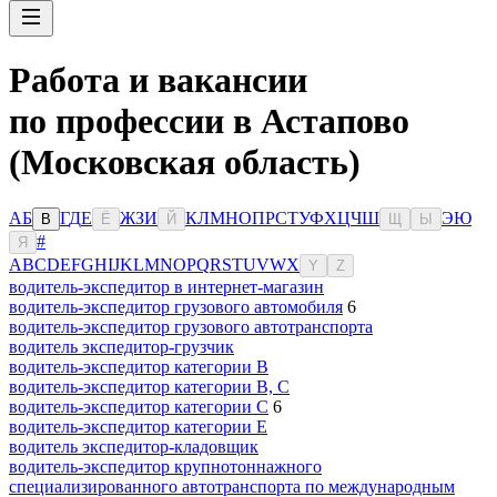
Работа и вакансии
по профессии в Астапово
(Московская область)
А
Б
Г
Д
Е
Ж
З
И
К
Л
М
Н
О
П
Р
С
Т
У
Ф
Х
Ц
Ч
Ш
Э
Ю
В
Ё
Й
Щ
Ы
#
Я
A
B
C
D
E
F
G
H
I
J
K
L
M
N
O
P
Q
R
S
T
U
V
W
X
Y
Z
водитель-экспедитор в интернет-магазин
водитель-экспедитор грузового автомобиля
6
водитель-экспедитор грузового автотранспорта
водитель экспедитор-грузчик
водитель-экспедитор категории B
водитель-экспедитор категории B, C
водитель-экспедитор категории C
6
водитель-экспедитор категории Е
водитель экспедитор-кладовщик
водитель-экспедитор крупнотоннажного
специализированного автотранспорта по международным