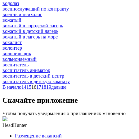
водолаз
военнослужащий по контракту
военный психолог
вожатый
вожатый в городской лагерь
вожатый в детский лагерь
вожатый в лагерь на море
вокалист
волонтер
волочильщик
вольнонаёмный
воспитатель
воспитатель-аниматор
воспитатель в детский центр
воспитатель в детскую комнату
В начало
14
15
16
17
18
19
дальше
Скачайте приложение
Чтобы получать уведомления о приглашениях мгновенно
HeadHunter
Размещение вакансий