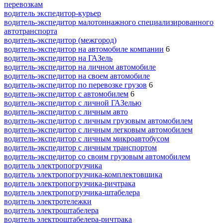
перевозкам
водитель экспедитор-курьер
водитель-экспедитор малотоннажного специализированного
автотранспорта
водитель-экспедитор (межгород)
водитель-экспедитор на автомобиле компании
6
водитель-экспедитор на ГАЗель
водитель-экспедитор на личном автомобиле
водитель-экспедитор на своем автомобиле
водитель-экспедитор по перевозке грузов
6
водитель-экспедитор с автомобилем
6
водитель-экспедитор с личной ГАЗелью
водитель-экспедитор с личным авто
водитель-экспедитор с личным грузовым автомобилем
водитель-экспедитор с личным легковым автомобилем
водитель-экспедитор с личным микроавтобусом
водитель-экспедитор с личным транспортом
водитель-экспедитор со своим грузовым автомобилем
водитель электропогрузчика
водитель электропогрузчика-комплектовщика
водитель электропогрузчика-ричтрака
водитель электропогрузчика-штабелера
водитель электротележки
водитель электроштабелера
водитель электроштабелера-ричтрака