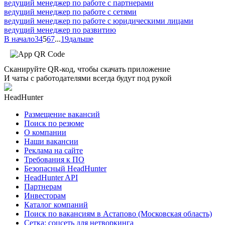
ведущий менеджер по работе с партнерами
ведущий менеджер по работе с сетями
ведущий менеджер по работе с юридическими лицами
ведущий менеджер по развитию
В начало
3
4
5
6
7
...
19
дальше
Сканируйте QR-код, чтобы скачать приложение
И чаты с работодателями всегда будут под рукой
HeadHunter
Размещение вакансий
Поиск по резюме
О компании
Наши вакансии
Реклама на сайте
Требования к ПО
Безопасный HeadHunter
HeadHunter API
Партнерам
Инвесторам
Каталог компаний
Поиск по вакансиям в Астапово (Московская область)
Сетка: соцсеть для нетворкинга