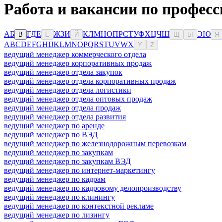
Работа и вакансии по професс
А
Б
Г
Д
Е
Ж
З
И
К
Л
М
Н
О
П
Р
С
Т
У
Ф
Х
Ц
Ч
Ш
Э
Ю
В
Ё
Й
Щ
Ы
Я
A
B
C
D
E
F
G
H
I
J
K
L
M
N
O
P
Q
R
S
T
U
V
W
X
Y
Z
ведущий менеджер коммерческого отдела
ведущий менеджер корпоративных продаж
ведущий менеджер отдела закупок
ведущий менеджер отдела корпоративных продаж
ведущий менеджер отдела логистики
ведущий менеджер отдела оптовых продаж
ведущий менеджер отдела продаж
ведущий менеджер отдела развития
ведущий менеджер по аренде
ведущий менеджер по ВЭД
ведущий менеджер по железнодорожным перевозкам
ведущий менеджер по закупкам
ведущий менеджер по закупкам ВЭД
ведущий менеджер по интернет-маркетингу
ведущий менеджер по кадрам
ведущий менеджер по кадровому делопроизводству
ведущий менеджер по клинингу
ведущий менеджер по контекстной рекламе
ведущий менеджер по лизингу